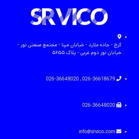
کرج - جاده ملارد - خیابان مپنا - مجتمع صنعتی نور -
خیابان نور دوم غربی - پلاک ۵۶۵۵
026-36618679 , 026-36648020
026-36648020
info@srvico.com