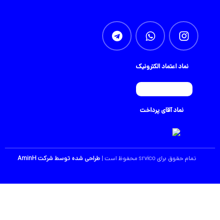
نماد اعتماد الکترونیک
نماد آقای پرداخت
تمام حقوق برای srvico محفوظ است |
طراحی شده توسط شرکت
AminH