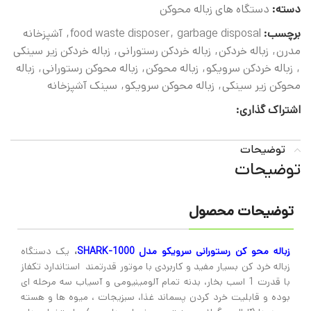
دسته:
دستگاه های زباله محوکن
برچسب:
garbage disposal
,
food waste disposer
,
آشپزخانه
مدرن
,
زباله خردکن
,
زباله خردکن رستورانی
,
زباله خردکن زیر سینکی
,
زباله خردکن سرویکو
,
زباله محوکن
,
زباله محوکن رستورانی
,
زباله
محوکن زیر سینکی
,
زباله محوکن سرویکو
,
سینک آشپزخانه
اشتراک گذاری:
توضیحات
توضیحات
توضیحات محصول
زباله محو کن رستورانی سرویکو مدل SHARK-1000
،
یک دستگاه
زباله خرد کن بسیار مفید و کاربردی با موتور قدرتمند استاندارد تکفاز
با قدرت 1 اسب بخار، بدنه تمام آلومینیومی و آسیاب سه مرحله ای
بوده و قابلیت خرد کردن پسماند غذا، سبزیجات ، میوه ها و هسته