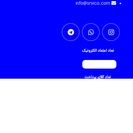
info@srvico.com
نماد اعتماد الکترونیک
نماد آقای پرداخت
تمام حقوق برای srvico محفوظ است |
طراحی شده توسط شرکت
AminH