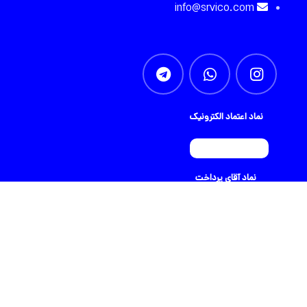
info@srvico.com
نماد اعتماد الکترونیک
نماد آقای پرداخت
تمام حقوق برای srvico محفوظ است |
طراحی شده توسط شرکت
AminH