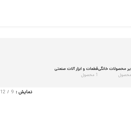
 آلات صنعتی
نمایش
9
12
18
24