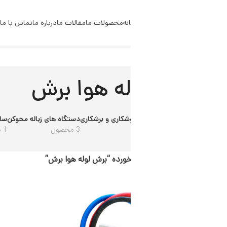
نه
محصولات ما
مقالات ما
درباره ما
تماس با ما
ه هوا برش
شکاری و برشکاری
دستگاه های زباله محوکن
سایر محصولات خانگی
قطعات و ابزار
3 محصول
1 محصول
1 محصول
ده “برش لوله هوا برش”